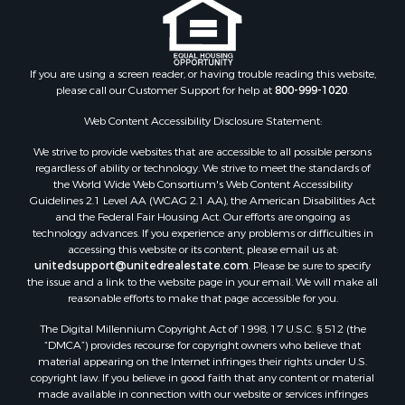
Properties for sale in Big Creek, BO
Properties for sale in Tierra Oscura, BO
If you are using a screen reader, or having trouble reading this website,
please call our Customer Support for help at
800-999-1020
.
Web Content Accessibility Disclosure Statement:
We strive to provide websites that are accessible to all possible persons
regardless of ability or technology. We strive to meet the standards of
the World Wide Web Consortium's Web Content Accessibility
Guidelines 2.1 Level AA (WCAG 2.1 AA), the American Disabilities Act
and the Federal Fair Housing Act. Our efforts are ongoing as
technology advances. If you experience any problems or difficulties in
accessing this website or its content, please email us at:
unitedsupport@unitedrealestate.com
. Please be sure to specify
the issue and a link to the website page in your email. We will make all
reasonable efforts to make that page accessible for you.
The Digital Millennium Copyright Act of 1998, 17 U.S.C. § 512 (the
“DMCA”) provides recourse for copyright owners who believe that
material appearing on the Internet infringes their rights under U.S.
copyright law. If you believe in good faith that any content or material
made available in connection with our website or services infringes