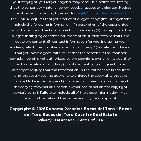
your copyright, you (or your agent) may send us a notice requesting
that the content or material be removed, or access to it blocked. Notices
must be sent in writing by email to:
Legal@UnitedRealEstate.com
The DMCA requires that your notice of alleged copyright infringement
include the following information: (1) description of the copyrighted
work that is the subject of claimed infringement; (2) description of the
alleged infringing content and information sufficient to permit us to
locate the content; (3) contact information for you, including your
address, telephone number and email address; (4) a statement by you
that you have a good faith belief that the content in the manner
complained of is not authorized by the copyright owner, or its agent, or
by the operation of any law; (5) a statement by you, signed under
penalty of perjury, that the information in the notification is accurate
and that you have the authority to enforce the copyrights that are
claimed to be infringed; and (6) a physical or electronic signature of
the copyright owner or a person authorized to act on the copyright
owner’s behalf. Failure to include all of the above information may
result in the delay of the processing of your complaint.
Copyright © 2026 Panama Paradise Bocas del Toro ~ Bocas
del Toro Bocas del Toro Country Real Estate
Privacy Statement
-
Terms of Use