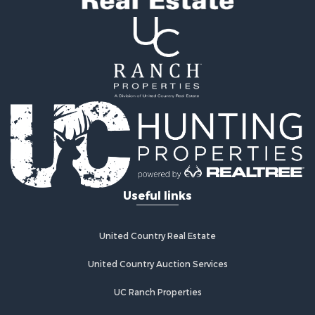
Investment & Income for Sale
Coastal Property for Sale
Coastal Property for Sale
International for Sale
Alternative Energy for Sale
Owner Financing for Sale
International for Sale
Log Homes & Cabins for Sale
Land for Sale
Luxury for Sale
Recreational Property for Sale
Useful links
Land for Sale
Retirement & Active Adult for Sale
Alternative Energy for Sale
United Country Real Estate
Hotels / Motels for Sale
United Country Auction Services
Businesses for Sale
Restaurant & Bar for Sale
UC Ranch Properties
Resort Property for Sale