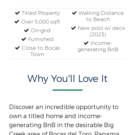
Titled Property
Walking Distance
to Beach
Over 5,000 sqft
New pool w/ deck
On-grid
(2023)
Furnished
Income-
Close to Bocas
generating BnB
Town
Why You'll Love It
Discover an incredible opportunity to
own a titled home and income-
generating BnB in the desirable Big
Creek area of Bocas del Toro, Panama.