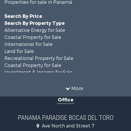
Properties for sale in Panamá
Search By Price
Search By Property Type
Alternative Energy for Sale
Coastal Property for Sale
International for Sale
Land for Sale
Recreational Property for Sale
Coastal Property for Sale
Investment & Income for Sale
Land for Sale
Retirement & Active Adult for Sale
More
Sustainable for Sale
Office
Investment & Income for Sale
International for Sale
Recreational Property for Sale
PANAMA PARADISE BOCAS DEL TORO
Retirement & Active Adult for Sale
Ave North and Street 7
Land for Sale