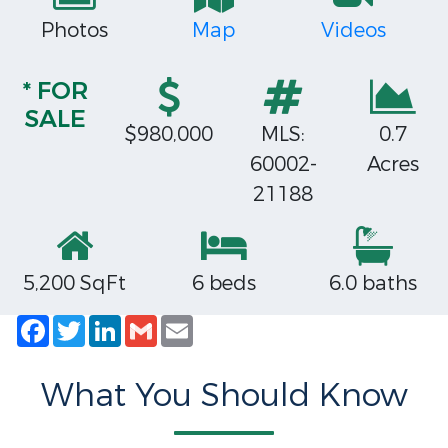
Photos
Map
Videos
* FOR
SALE
$980,000
MLS:
0.7
60002-
Acres
21188
5,200 SqFt
6 beds
6.0 baths
Facebook
Twitter
LinkedIn
Gmail
Email
What You Should Know