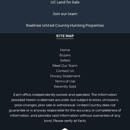
Sustainable for Sale
UC Land for Sale
Owner Financing for Sale
Join our team
Investment & Income for Sale
Home in Town for Sale
Realtree United Country Hunting Properties
Retirement & Active Adult for Sale
SITE MAP
Sustainable for Sale
Investment & Income for Sale
Home
Coastal Property for Sale
Buyers
Search By County
Sellers
Properties for sale in county, BO
Meet Our Team
Contact Us
Properties for sale in county, PA
Privacy Statement
Search By City
Terms of Use
Properties for sale in Balboa, PA
Recently Sold
Properties for sale in Bastimentos, BO
Each office independently owned and operated. The Information
Properties for sale in Solarte, BO
provided herein is deemed accurate, but subject to errors, omissions,
price changes, prior sale or withdrawal. United Country does not
Properties for sale in Paunch, BO
guarantee or is anyway responsible for the accuracy or completeness of
Properties for sale in Big Creek, BO
information, and provides said information without warranties of any
Properties for sale in Bocas del Toro, BO
kind. Please verify all facts.
Properties for sale in Isla Bastimentos, BO