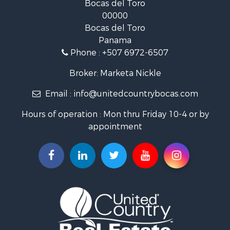
Bocas del Toro
International for Sale
00000
Land for Sale
Bocas del Toro
International for Sale
Panama
Sustainable for Sale
Phone :
+507 6972-6507
International for Sale
Owner Financing for Sale
Broker: Marketa Nickle
Home in Town for Sale
Email :
info@unitedcountrybocas.com
Investment & Income for Sale
International for Sale
Hours of operation : Mon thru Friday 10-4 or by
International for Sale
appointment
Resort Property for Sale
International for Sale
Land for Sale
Recreational Property for Sale
Farms for Sale
Investment & Income for Sale
Bed & Breakfast / Lodges for Sale
Commercial Property for Sale
Businesses for Sale